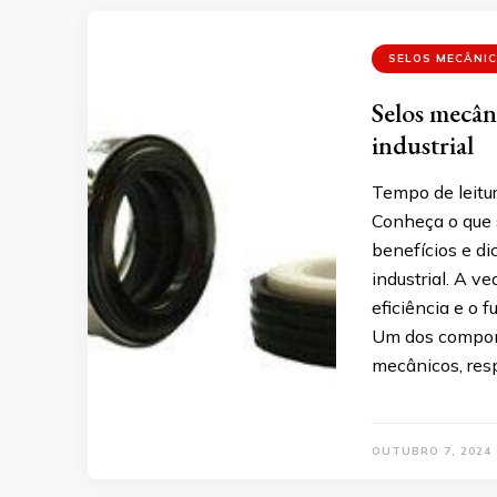
SELOS MECÂNI
Selos mecân
industrial
Tempo de leitu
Conheça o que s
benefícios e di
industrial. A v
eficiência e o
Um dos compone
mecânicos, res
OUTUBRO 7, 2024