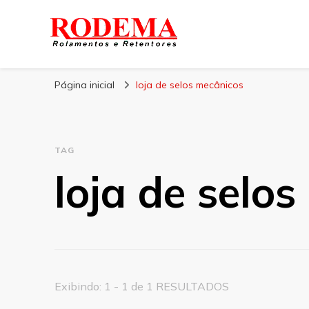
Rodema
Blog Rodema
Página inicial
loja de selos mecânicos
TAG
loja de selo
Exibindo: 1 - 1 de 1 RESULTADOS