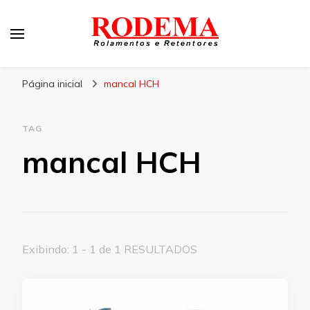
Rodema
Blog Rodema
Página inicial
mancal HCH
TAG
mancal HCH
Exibindo: 1 - 1 de 1 RESULTADOS