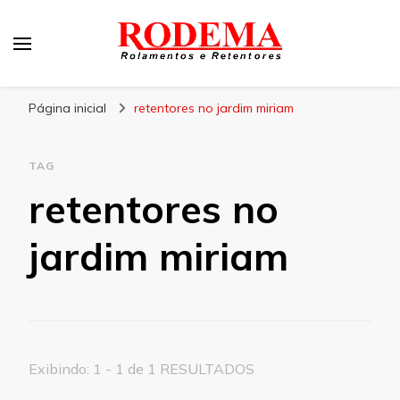
Rodema
Blog Rodema
Página inicial
retentores no jardim miriam
TAG
retentores no
jardim miriam
Exibindo: 1 - 1 de 1 RESULTADOS